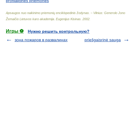
profilaktinės priemonės
Apsaugos nuo naikinimo priemonių enciklopedinis žodynas. – Vilnius: Generolo Jono
Žemaičio Lietuvos karo akademija
.
Eugenijus Kisinas
.
2002
.
Игры ⚽
Нужно решить контрольную?
зона пожаров в развалинах
priešgaisrinė sauga