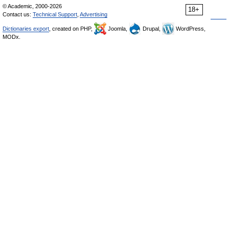
© Academic, 2000-2026
18+
Contact us:
Technical Support
,
Advertising
Dictionaries export
, created on PHP,
Joomla,
Drupal,
WordPress,
MODx.