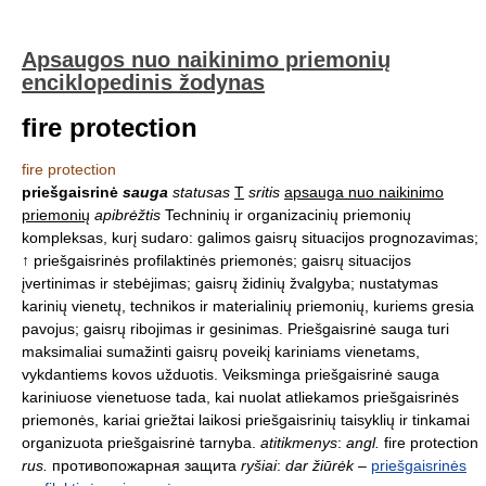
Apsaugos nuo naikinimo priemonių
enciklopedinis žodynas
fire protection
fire protection
priešgaisrinė
sauga
statusas
T
sritis
apsauga nuo naikinimo
priemonių
apibrėžtis
Techninių ir organizacinių priemonių
kompleksas, kurį sudaro: galimos gaisrų situacijos prognozavimas;
↑ priešgaisrinės profilaktinės priemonės; gaisrų situacijos
įvertinimas ir stebėjimas; gaisrų židinių žvalgyba; nustatymas
karinių vienetų, technikos ir materialinių priemonių, kuriems gresia
pavojus; gaisrų ribojimas ir gesinimas. Priešgaisrinė sauga turi
maksimaliai sumažinti gaisrų poveikį kariniams vienetams,
vykdantiems kovos užduotis. Veiksminga priešgaisrinė sauga
kariniuose vienetuose tada, kai nuolat atliekamos priešgaisrinės
priemonės, kariai griežtai laikosi priešgaisrinių taisyklių ir tinkamai
organizuota priešgaisrinė tarnyba.
atitikmenys
:
angl.
fire protection
rus.
противопожарная защита
ryšiai
:
dar žiūrėk
–
priešgaisrinės