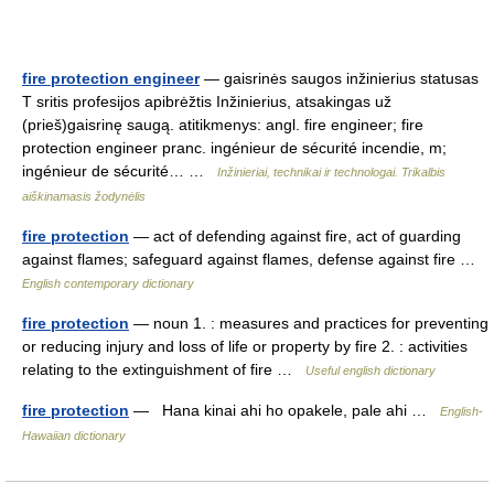
fire protection engineer
— gaisrinės saugos inžinierius statusas
T sritis profesijos apibrėžtis Inžinierius, atsakingas už
(prieš)gaisrinę saugą. atitikmenys: angl. fire engineer; fire
protection engineer pranc. ingénieur de sécurité incendie, m;
ingénieur de sécurité… …
Inžinieriai, technikai ir technologai. Trikalbis
aiškinamasis žodynėlis
fire protection
— act of defending against fire, act of guarding
against flames; safeguard against flames, defense against fire …
English contemporary dictionary
fire protection
— noun 1. : measures and practices for preventing
or reducing injury and loss of life or property by fire 2. : activities
relating to the extinguishment of fire …
Useful english dictionary
fire protection
— Hana kinai ahi ho opakele, pale ahi …
English-
Hawaiian dictionary