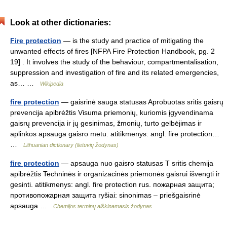
Look at other dictionaries:
Fire protection
— is the study and practice of mitigating the
unwanted effects of fires [NFPA Fire Protection Handbook, pg. 2
19] . It involves the study of the behaviour, compartmentalisation,
suppression and investigation of fire and its related emergencies,
as… …
Wikipedia
fire protection
— gaisrinė sauga statusas Aprobuotas sritis gaisrų
prevencija apibrėžtis Visuma priemonių, kuriomis įgyvendinama
gaisrų prevencija ir jų gesinimas, žmonių, turto gelbėjimas ir
aplinkos apsauga gaisro metu. atitikmenys: angl. fire protection…
…
Lithuanian dictionary (lietuvių žodynas)
fire protection
— apsauga nuo gaisro statusas T sritis chemija
apibrėžtis Techninės ir organizacinės priemonės gaisrui išvengti ir
gesinti. atitikmenys: angl. fire protection rus. пожарная защита;
противопожарная защита ryšiai: sinonimas – priešgaisrinė
apsauga …
Chemijos terminų aiškinamasis žodynas